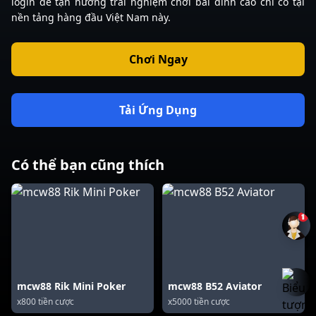
login để tận hưởng trải nghiệm chơi bài đỉnh cao chỉ có tại
nền tảng hàng đầu Việt Nam này.
Chơi Ngay
Tải Ứng Dụng
Có thể bạn cũng thích
mcw88 Rik Mini Poker
mcw88 B52 Aviator
x800 tiền cược
x5000 tiền cược