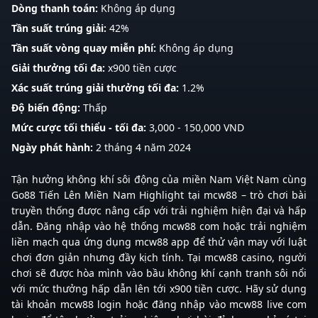
Dòng thanh toán:
Không áp dụng
Tần suất trúng giải:
42%
Tần suất vòng quay miễn phí:
Không áp dụng
Giải thưởng tối đa:
x900 tiền cược
Xác suất trúng giải thưởng tối đa:
1.2%
Độ biến động:
Thấp
Mức cược tối thiểu - tối đa:
3,000 - 150,000 VND
Ngày phát hành:
2 tháng 4 năm 2024
Tận hưởng không khí sôi động của miền Nam Việt Nam cùng
Go88 Tiến Lên Miền Nam Highlight tại mcw88 – trò chơi bài
truyền thống được nâng cấp với trải nghiệm hiện đại và hấp
dẫn. Đăng nhập vào hệ thống mcw88 com hoặc trải nghiệm
liền mạch qua ứng dụng mcw88 app để thử vận may với luật
chơi đơn giản nhưng đầy kịch tính. Tại mcw88 casino, người
chơi sẽ được hòa mình vào bầu không khí cạnh tranh sôi nổi
với mức thưởng hấp dẫn lên tới x900 tiền cược. Hãy sử dụng
tài khoản mcw88 login hoặc đăng nhập vào mcw88 live com