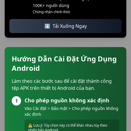
100K+ người dùng
Chứng nhận chính thức
⬇️
Tải Xuống Ngay
Hướng Dẫn Cài Đặt Ứng Dụng
Android
Làm theo các bước sau để cài đặt thành công
tệp APK trên thiết bị Android của bạn.
Cho phép nguồn không xác định
1
Vào Cài đặt > Bảo mật > Cho phép nguồn không
xác định
⚠️ Lưu ý: Tùy chọn này có thể khác nhau tùy theo
phiên bản Android.